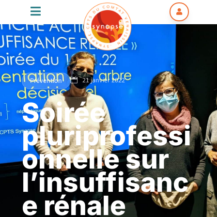


21 janvier 2022
Prévention

Soirée
pluriprofessi
onnelle sur
l’insuffisanc
e rénale