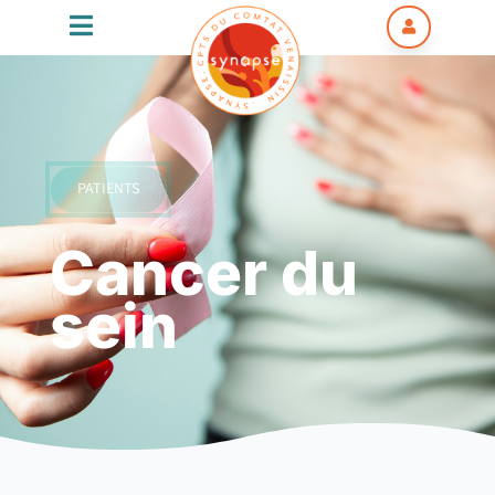


PATIENTS
Cancer du
sein