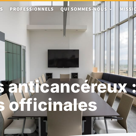
TS
PROFESSIONNELS
QUI SOMMES-NOUS
MISSI
 anticancéreux :
 officinales