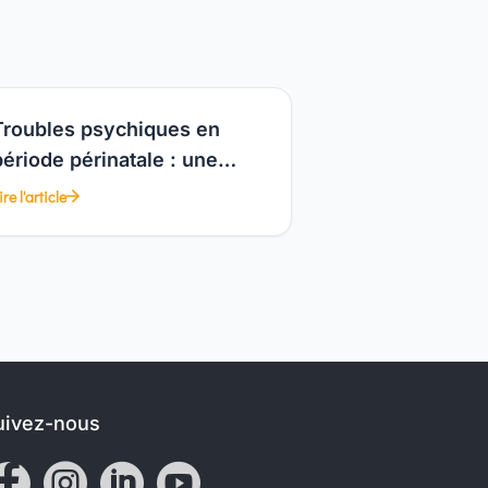
Troubles psychiques en
période périnatale : une
formation gratuite
ire l'article
uivez-nous



