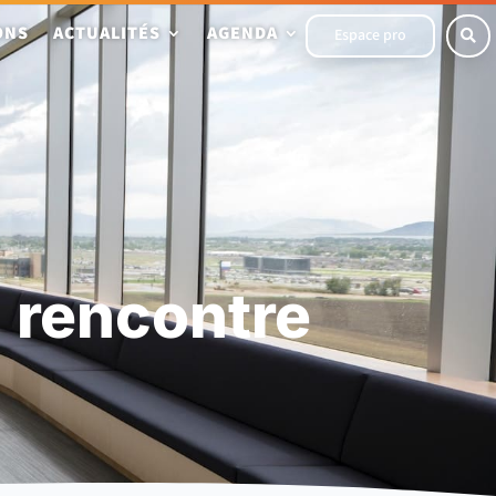
ONS
ACTUALITÉS
AGENDA
Espace pro

 rencontre