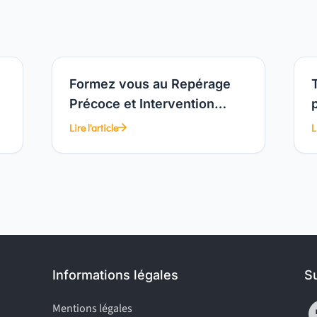
Formez vous au Repérage
Précoce et Intervention
Brève (RPIB)
Lire l'article
L
Informations légales
S
Mentions légales