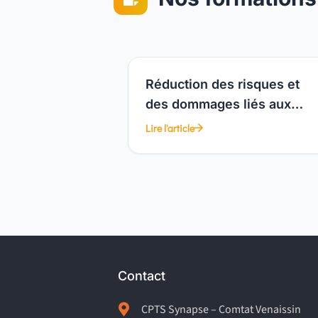
Réduction des risques et
des dommages liés aux
consommations de drogues
Lire l'article
Contact

CPTS Synapse – Comtat Venaissin