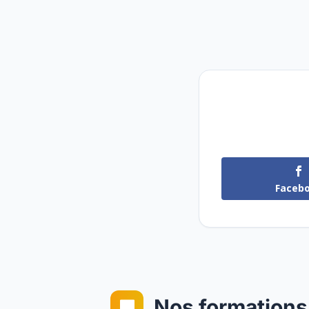
Faceb
Nos formations
