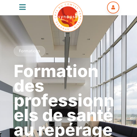


Formations
Formation
des
professionn
els de santé
au repérage