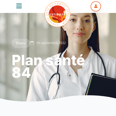


05 septembre 2022
Divers

Plan santé
84