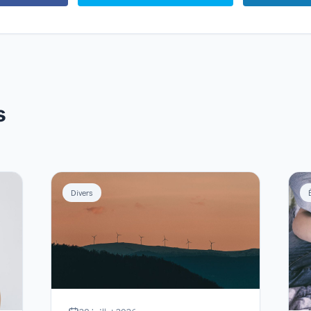
s
Divers