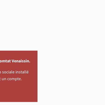
omtat Venaissin.
 sociale installé
nt un compte.