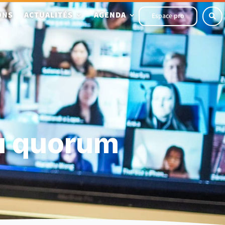
ONS
ACTUALITÉS
AGENDA
Espace pro

au quorum