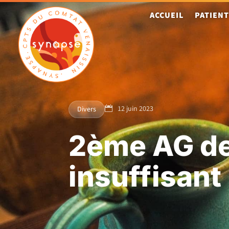
ACCUEIL
PATIEN
12 juin 2023
Divers

2ème AG de
insuffisant