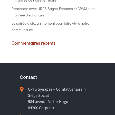
initiatives de notre territoire
Rencontre avec URPS Sages-Femmes et CPAM : une
matinée d’échanges
La soirée d’été, un moment pour faire vivre notre
communauté
Commentaires récents
Contact

CPTS Synapse – Comtat Venaissin
Siège Social
584 avenue Victor Hugo
84200 Carpentras